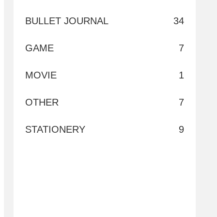
BULLET JOURNAL
34
GAME
7
MOVIE
1
OTHER
7
STATIONERY
9