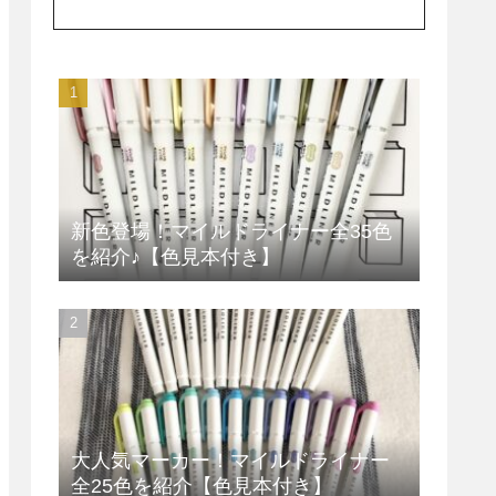
新色登場！マイルドライナー全35色
を紹介♪【色見本付き】
大人気マーカー！マイルドライナー
全25色を紹介【色見本付き】