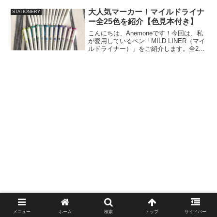
いイラストが描けない！・バレットジャ
ーナルは好きだけど、時間をかけずに華
大人気マーカー！マイルドライナ
STATIONERY
やかにしたい！・いろ...
ー全25色を紹介【色見本付き】
こんにちは、Anemoneです！今回は、私
が愛用しているペン「MILD LINER（マイ
ルドライナー）」をご紹介します。全25
色の色見本も作りましたので、ぜひ最後
までご覧ください♪この記事でわかるこ
と・マイルドライナーって何？・マイル
ドライ...
メニュー
ホーム
検索
トップ
サイドバー