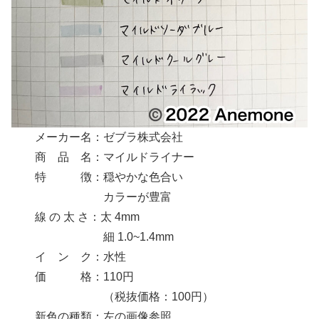
メーカー名：ゼブラ株式会社
商 品 名：マイルドライナー
特 徴：穏やかな色合い
カラーが豊富
線 の 太 さ：太 4mm
細 1.0~1.4mm
イ ン ク：水性
価 格：110円
（税抜価格：100円）
新色の種類：左の画像参照