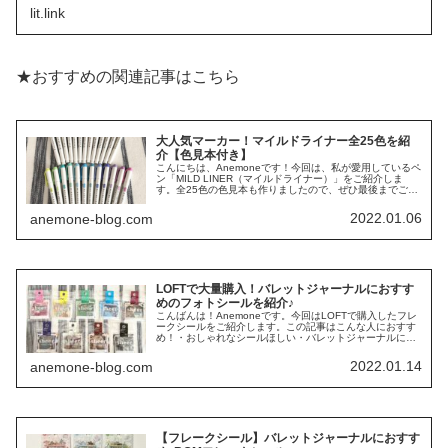
lit.link
★おすすめの関連記事はこちら
大人気マーカー！マイルドライナー全25色を紹
介【色見本付き】
こんにちは、Anemoneです！今回は、私が愛用しているペ
ン「MILD LINER（マイルドライナー）」をご紹介しま
す。全25色の色見本も作りましたので、ぜひ最後までご覧
ください♪この記事でわかること・マイルドライナーって
何？・マイルドライ...
2022.01.06
anemone-blog.com
LOFTで大量購入！バレットジャーナルにおすす
めのフォトシールを紹介♪
こんばんは！Anemoneです。今回はLOFTで購入したフレ
ークシールをご紹介します。この記事はこんな人におすす
め！・おしゃれなシールほしい・バレットジャーナルに使
えるシールが欲しい・安くてたくさん種類があるシールっ
てあるの？・シールや文房...
2022.01.14
anemone-blog.com
【フレークシール】バレットジャーナルにおすす