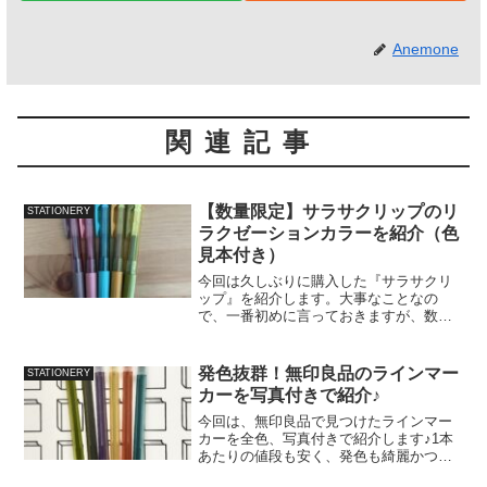
Anemone
関連記事
【数量限定】サラサクリップのリ
STATIONERY
ラクゼーションカラーを紹介（色
見本付き）
今回は久しぶりに購入した『サラサクリ
ップ』を紹介します。大事なことなの
で、一番初めに言っておきますが、数量
限定の販売なので購入する方はお早めに♪
それでは、カラーや実際にノートに書い
てみた感じを紹介します！
発色抜群！無印良品のラインマー
STATIONERY
(function(b,c,f,g,...
カーを写真付きで紹介♪
今回は、無印良品で見つけたラインマー
カーを全色、写真付きで紹介します♪1本
あたりの値段も安く、発色も綺麗かつは
っきりしているのでおすすめです。商品