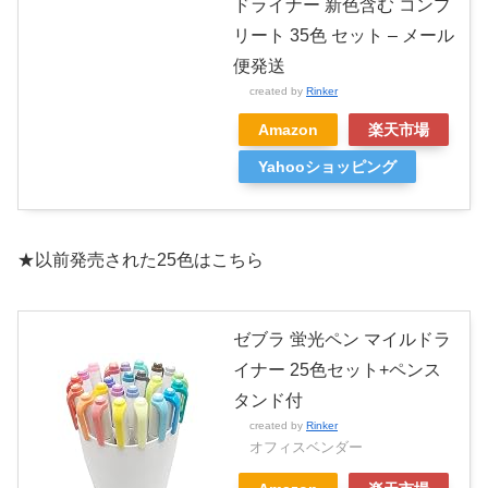
ドライナー 新色含む コンプ
リート 35色 セット – メール
便発送
created by
Rinker
Amazon
楽天市場
Yahooショッピング
★以前発売された25色はこちら
ゼブラ 蛍光ペン マイルドラ
イナー 25色セット+ペンス
タンド付
created by
Rinker
オフィスベンダー