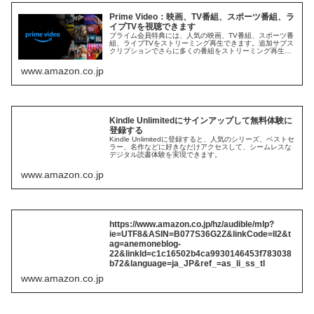
Prime Video：映画、TV番組、スポーツ番組、ラ
イブTVを視聴できます
プライム会員特典には、人気の映画、TV番組、スポーツ番
組、ライブTVをストリーミング再生できます。追加サブス
クリプションでさらに多くの番組をストリーミング再生で
きます。いつでもどこでも視聴できます。
www.amazon.co.jp
Kindle Unlimitedにサインアップして無料体験に
登録する
Kindle Unlimitedに登録すると、人気のシリーズ、ベストセ
ラー、名作などに好きなだけアクセスして、シームレスな
デジタル読書体験を実現できます。
www.amazon.co.jp
https://www.amazon.co.jp/hz/audible/mlp?
ie=UTF8&ASIN=B077S36G2Z&linkCode=ll2&t
ag=anemoneblog-
22&linkId=c1c16502b4ca9930146453f783038
b72&language=ja_JP&ref_=as_li_ss_tl
www.amazon.co.jp