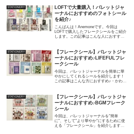
紹介簡単に商品について、紹介します。
メーカー：無印良品商 品 名 ：ラインマ
LOFTで大量購入！バレットジャ
STATIONERY
ーカー種 類：6...
ーナルにおすすめのフォトシール
を紹介♪
こんばんは！Anemoneです。今回は
LOFTで購入したフレークシールをご紹介
します。この記事はこんな人におすす
め！・おしゃれなシールほしい・バレッ
トジャーナルに使えるシールが欲しい・
安くてたくさん種類があるシールってあ
【フレークシール】バレットジャ
STATIONERY
るの？・シールや文房...
ーナルにおすすめ♪LIFEFULフレ
ークシール
今回は、バレットジャーナルを簡単に華
やかにしてくれるシールを紹介します！
この記事はこんな方におすすめ♪・かわい
いシールが欲しい・バレットジャーナル
をデコレーションしたいけどイラストが
描けない・簡単にかわいくしたい・時短
【フレークシール】バレットジャ
STATIONERY
で様々なノートをデコレ...
ーナルにおすすめ♪BGMフレーク
シール
今回は、バレットジャーナルを"簡単
に"、そして"より華やか"にするために使
える「フレークシール」を紹介します！
この記事はこんな方におすすめ♪・かわい