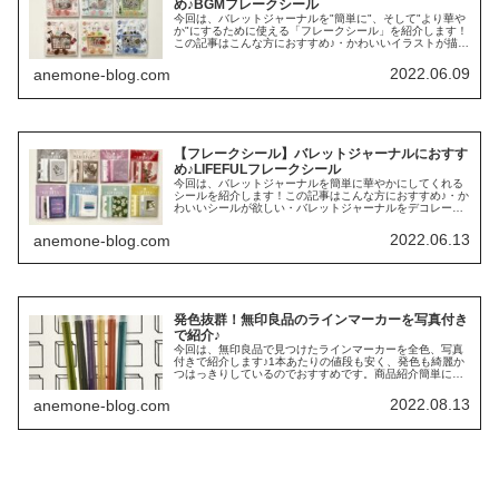
め♪BGMフレークシール
今回は、バレットジャーナルを"簡単に"、そして"より華や
か"にするために使える「フレークシール」を紹介します！
この記事はこんな方におすすめ♪・かわいいイラストが描け
ない！・バレットジャーナルは好きだけど、時間をかけず
に華やかにしたい！・いろ...
2022.06.09
anemone-blog.com
【フレークシール】バレットジャーナルにおすす
め♪LIFEFULフレークシール
今回は、バレットジャーナルを簡単に華やかにしてくれる
シールを紹介します！この記事はこんな方におすすめ♪・か
わいいシールが欲しい・バレットジャーナルをデコレーシ
ョンしたいけどイラストが描けない・簡単にかわいくした
い・時短で様々なノートをデコレ...
2022.06.13
anemone-blog.com
発色抜群！無印良品のラインマーカーを写真付き
で紹介♪
今回は、無印良品で見つけたラインマーカーを全色、写真
付きで紹介します♪1本あたりの値段も安く、発色も綺麗か
つはっきりしているのでおすすめです。商品紹介簡単に商
品について、紹介します。メーカー：無印良品商 品 名 ：
ラインマーカー種 類：6...
2022.08.13
anemone-blog.com