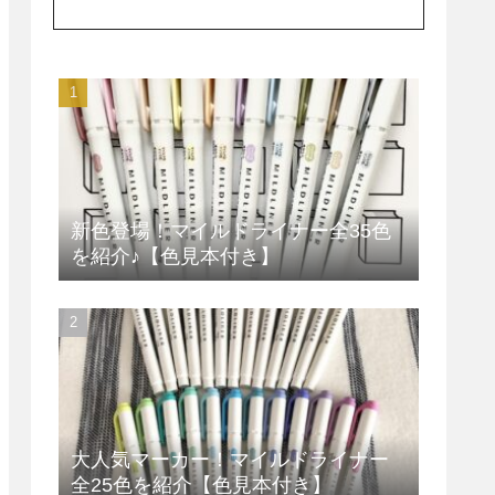
新色登場！マイルドライナー全35色
を紹介♪【色見本付き】
大人気マーカー！マイルドライナー
全25色を紹介【色見本付き】