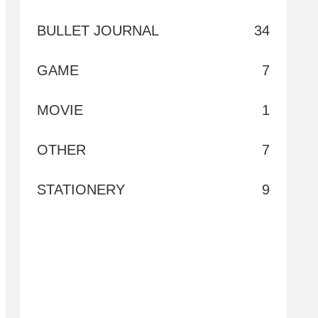
BULLET JOURNAL
34
GAME
7
MOVIE
1
OTHER
7
STATIONERY
9