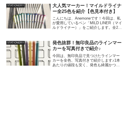
します♪ (adsbygoogle = windo...
大人気マーカー！マイルドライナ
STATIONERY
ー全25色を紹介【色見本付き】
こんにちは、Anemoneです！今回は、私
が愛用しているペン「MILD LINER（マイ
ルドライナー）」をご紹介します。全25
色の色見本も作りましたので、ぜひ最後
までご覧ください♪この記事でわかるこ
と・マイルドライナーって何？・マイル
発色抜群！無印良品のラインマー
STATIONERY
ドライ...
カーを写真付きで紹介♪
今回は、無印良品で見つけたラインマー
カーを全色、写真付きで紹介します♪1本
あたりの値段も安く、発色も綺麗かつは
っきりしているのでおすすめです。商品
紹介簡単に商品について、紹介します。
メーカー：無印良品商 品 名 ：ラインマ
ーカー種 類：6...