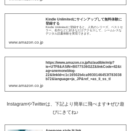
Kindle Unlimitedにサインアップして無料体験に
登録する
Kindle Unlimitedに登録すると、人気のシリーズ、ベストセ
ラー、名作などに好きなだけアクセスして、シームレスな
デジタル読書体験を実現できます。
www.amazon.co.jp
https://www.amazon.co.jp/hz/audible/mlp?
ie=UTF8&ASIN=B077S36G2Z&linkCode=ll2&t
ag=anemoneblog-
22&linkId=c1c16502b4ca9930146453f783038
b72&language=ja_JP&ref_=as_li_ss_tl
www.amazon.co.jp
InstagramやTwitterは、下記より簡単に飛べます✈︎ぜひ遊
びにきてね♪
Anemone style lit.link