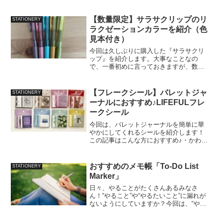
たいと思います。ちなみに以前マイルド
ライナー全色紹介記事を書いた際は、25
色でした！マイルドライナーについて知
【数量限定】サラサクリップのリ
STATIONERY
りたい方は、過去記事...
ラクゼーションカラーを紹介（色
見本付き）
今回は久しぶりに購入した『サラサクリ
ップ』を紹介します。大事なことなの
で、一番初めに言っておきますが、数量
限定の販売なので購入する方はお早めに♪
それでは、カラーや実際にノートに書い
てみた感じを紹介します！
【フレークシール】バレットジャ
STATIONERY
(function(b,c,f,g,...
ーナルにおすすめ♪LIFEFULフレ
ークシール
今回は、バレットジャーナルを簡単に華
やかにしてくれるシールを紹介します！
この記事はこんな方におすすめ♪・かわい
いシールが欲しい・バレットジャーナル
をデコレーションしたいけどイラストが
描けない・簡単にかわいくしたい・時短
おすすめのメモ帳「To-Do List
STATIONERY
で様々なノートをデコレ...
Marker」
日々、やることがたくさんあるみなさ
ん！“やること”や“やるたいこと”に漏れが
ないようにしていますか？今回は、“やる
こと”や“やりたいこと”を漏れなくやれる
ようにできる、お助けアイテムをご紹介