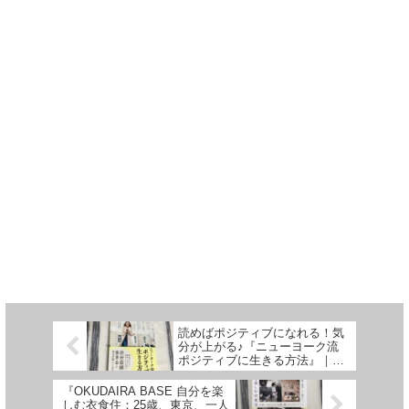
読めばポジティブになれる！気
分が上がる♪『ニューヨーク流
ポジティブに生きる方法』｜エ
リカ【著】
『OKUDAIRA BASE 自分を楽
しむ衣食住：25歳、東京、一人