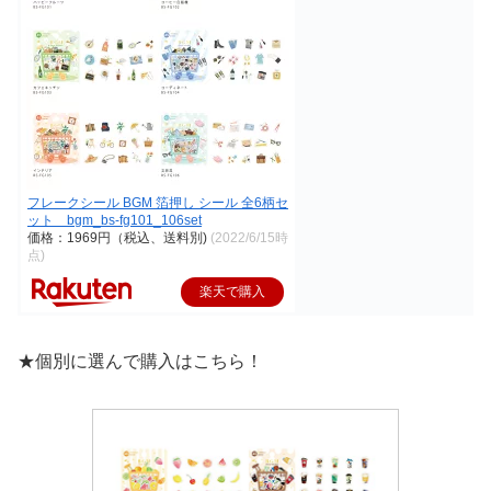
フレークシール BGM 箔押し シール 全6柄セ
ット bgm_bs-fg101_106set
価格：1969円（税込、送料別)
(2022/6/15時
点)
楽天で購入
★個別に選んで購入はこちら！