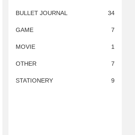
BULLET JOURNAL
34
GAME
7
MOVIE
1
OTHER
7
STATIONERY
9