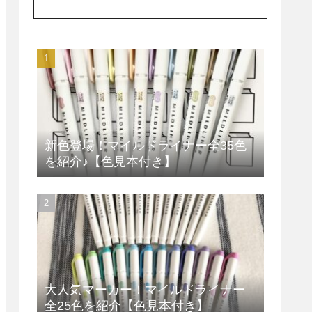
新色登場！マイルドライナー全35色
を紹介♪【色見本付き】
大人気マーカー！マイルドライナー
全25色を紹介【色見本付き】